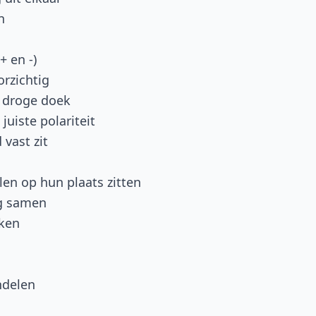
n
+ en -)
orzichtig
 droge doek
juiste polariteit
 vast zit
len op hun plaats zitten
ig samen
kken
ndelen