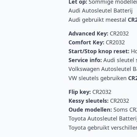
Let op:
Sommige modellen 
Audi Autosleutel Batterij
Audi gebruikt meestal
CR2
Advanced Key:
CR2032
Comfort Key:
CR2032
Start/Stop knop reset:
Ho
Service info:
Audi sleutel 
Volkswagen Autosleutel Ba
VW sleutels gebruiken
CR2
Flip key:
CR2032
Kessy sleutels:
CR2032
Oude modellen:
Soms CR
Toyota Autosleutel Batteri
Toyota gebruikt verschille