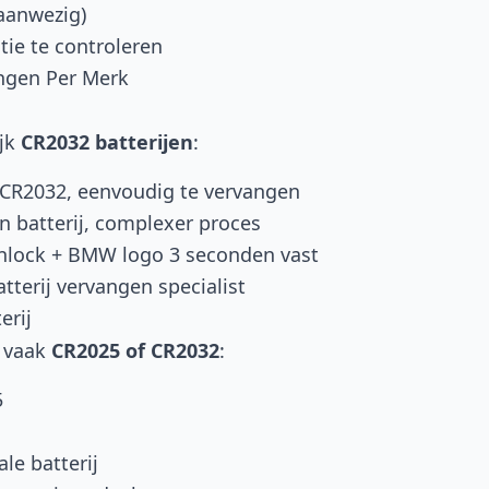
 aanwezig)
tie te controleren
angen Per Merk
jk
CR2032 batterijen
:
CR2032, eenvoudig te vervangen
on batterij, complexer proces
lock + BMW logo 3 seconden vast
tterij vervangen specialist
erij
n vaak
CR2025 of CR2032
:
5
le batterij