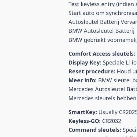
Test keyless entry (indien
Start auto om synchronisa
Autosleutel Batterij Verv
BMW Autosleutel Batterij
BMW gebruikt voornameli
Comfort Access sleutels:
Display Key:
Speciale Li-i
Reset procedure:
Houd un
Meer info:
BMW sleutel ba
Mercedes Autosleutel Batt
Mercedes sleutels hebbe
SmartKey:
Usually CR202
Keyless-GO:
CR2032
Command sleutels:
Specia