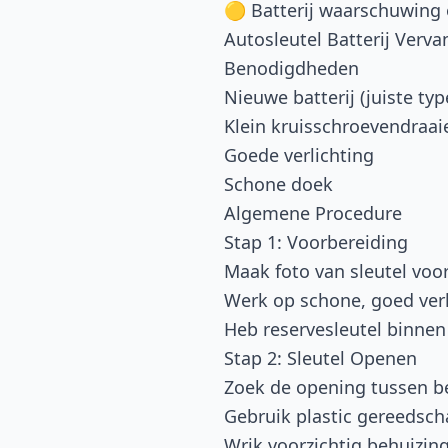
🟡 Batterij waarschuwing
Autosleutel Batterij Verva
Benodigdheden
Nieuwe batterij (juiste typ
Klein kruisschroevendraai
Goede verlichting
Schone doek
Algemene Procedure
Stap 1: Voorbereiding
Maak foto van sleutel vo
Werk op schone, goed verl
Heb reservesleutel binne
Stap 2: Sleutel Openen
Zoek de opening tussen b
Gebruik plastic gereedsch
Wrik voorzichtig behuizing