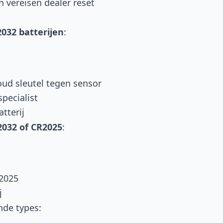
vereisen dealer reset
032 batterijen
:
ud sleutel tegen sensor
specialist
tterij
032 of CR2025
:
2025
j
nde types: