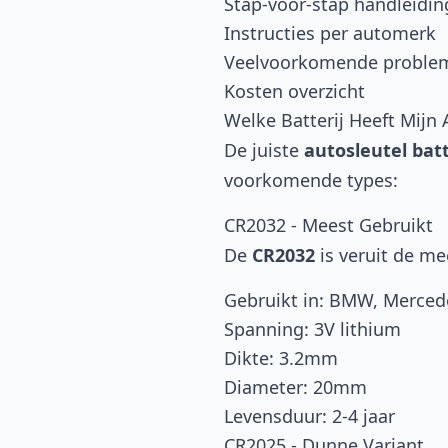
Stap-voor-stap handleidin
Instructies per automerk
Veelvoorkomende proble
Kosten overzicht
Welke Batterij Heeft Mijn
De juiste
autosleutel batt
voorkomende types:
CR2032 - Meest Gebruikt
De
CR2032
is veruit de m
Gebruikt in: BMW, Merced
Spanning: 3V lithium
Dikte: 3.2mm
Diameter: 20mm
Levensduur: 2-4 jaar
CR2025 - Dunne Variant