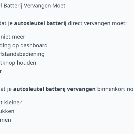
el Batterij Vervangen Moet
dat je
autosleutel batterij
direct vervangen moet:
 niet meer
lding op dashboard
afstandsbediening
artknop houden
t
at je
autosleutel batterij vervangen
binnenkort no
t kleiner
rukken
emen