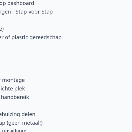
 op dashboard
ngen - Stap-voor-Stap
e)
er of plastic gereedschap
or montage
ichte plek
n handbereik
ehuizing delen
ap (geen metaal!)
 uit elkaar