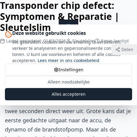
Transponder chip defect:
Symptomen & Reparatie |
Sleutelslim
Deze website gebruikt cookies
Laatst geüpdatet: 01/03/2026
Sleutelslim
8
min leestijd
We gebruiken cookies om uw ervaring te verbeteren,
verkeer te analyseren en gepersonaliseerde content te
Delen
Terug naar alle artikelen
tonen. U kunt uw voorkeuren beheren of alle cookies
accepteren.
Lees meer in ons cookiebeleid
Transponder chip defect: symptomen en
Instellingen
reparatie
Alleen noodzakelijke
Je draait de sleutel om, de startmotor draait
rond, maar de motor slaat niet aan. Of
Alles accepteren
misschien start de auto wel, maar valt hij na
twee seconden direct weer uit. Grote kans dat je
eerste gedachte uitgaat naar de accu, de
dynamo of de brandstofpomp. Maar als de